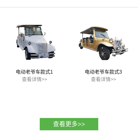
电动老爷车款式1
电动老爷车款式3
查看详情>>
查看详情>>
查看更多>>