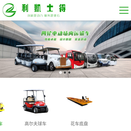
高尔夫球车
花车底盘
游览观光车