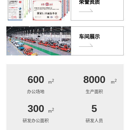
荣誉资质
车间展示
600
8000
2
2
m
m
办公场地
生产面积
300
5
2
m
研发办公面积
研发人员