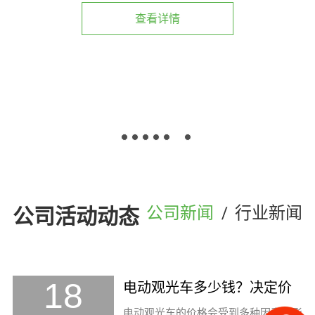
查看详情
公司新闻
行业新闻
公司活动动态
18
电动观光车多少钱？决定价
格的因素有哪些？
电动观光车的价格会受到多种因素的影