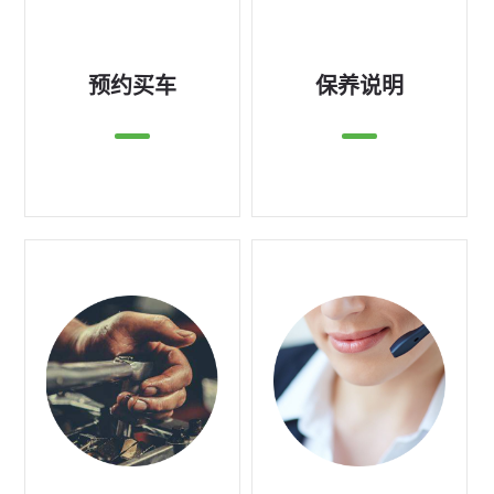
预约买车
保养说明