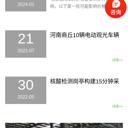
2024-01
响，以下是一些可能影响价格的因素
详情>>
21
河南商丘10辆电动观光车辆
顺利交接完成
2022-07
详情>>
30
核酸检测岗亭构建15分钟采
样圈
2022-05
详情>>