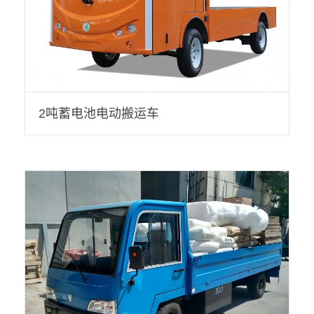
2吨蓄电池电动搬运车