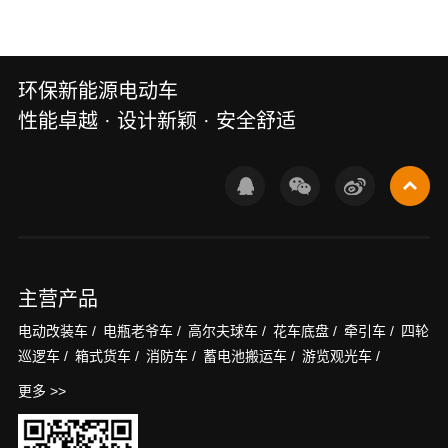
环保新能源电动车
性能卓越 · 设计新颖 · 安全舒适
主营产品
电动改装车 /
电瓶老爷车 /
高尔夫球车 /
花车底盘 /
牵引车 /
四轮
巡逻车 /
箱式货车 /
消防车 /
蓄电池搬运车 /
游览观光车 /
更多 >>