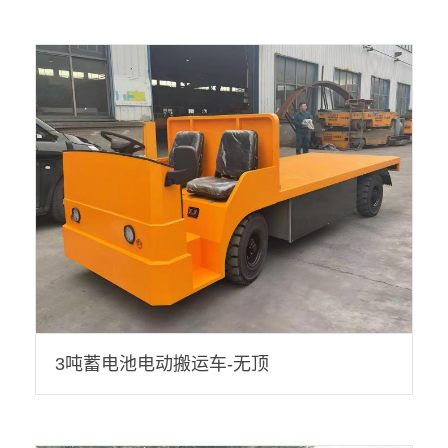
3吨蓄电池电动搬运车-无顶