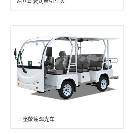
站立驾驶式牵引车头
11座敞篷观光车