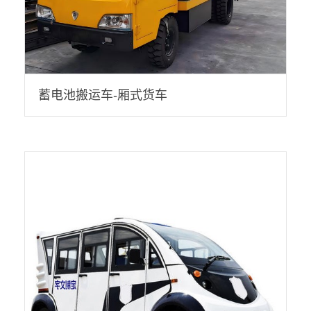
蓄电池搬运车-厢式货车