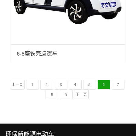
6-8座铁壳巡逻车
上一页
1
2
3
4
5
6
7
8
9
下一页
环保新能源电动车