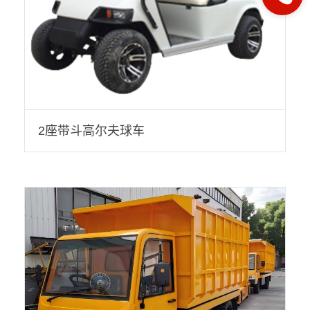
2座带斗高尔夫球车