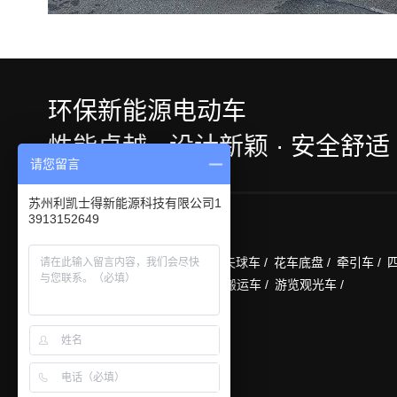
环保新能源电动车
性能卓越 · 设计新颖 · 安全舒适
请您留言
苏州利凯士得新能源科技有限公司1
3913152649
主营产品
电动改装车 /
电瓶老爷车 /
高尔夫球车 /
花车底盘 /
牵引车 /
车 /
箱式货车 /
消防车 /
蓄电池搬运车 /
游览观光车 /
更多 >>